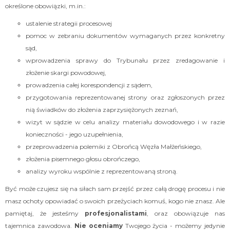
określone obowiązki, m.in.:
ustalenie strategii procesowej
pomoc w zebraniu dokumentów wymaganych przez konkretny
sąd,
wprowadzenia sprawy do Trybunału przez zredagowanie i
złożenie skargi powodowej,
prowadzenia całej korespondencji z sądem,
przygotowania reprezentowanej strony oraz zgłoszonych przez
nią świadków do złożenia zaprzysiężonych zeznań,
wizyt w sądzie w celu analizy materiału dowodowego i w razie
konieczności - jego uzupełnienia,
przeprowadzenia polemiki z Obrońcą Węzła Małżeńskiego,
złożenia pisemnego głosu obrończego,
analizy wyroku wspólnie z reprezentowaną stroną.
Być może czujesz się na siłach sam przejść przez całą drogę procesu i nie
masz ochoty opowiadać o swoich przeżyciach komuś, kogo nie znasz. Ale
pamiętaj, że jesteśmy
profesjonalistami
, oraz obowiązuje nas
tajemnica zawodowa.
Nie oceniamy
Twojego życia - możemy jedynie