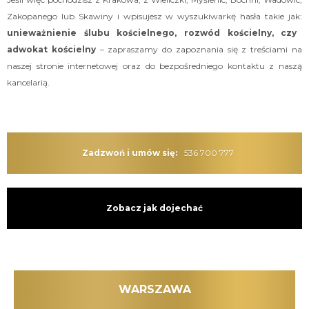
Zakopanego lub Skawiny i wpisujesz w wyszukiwarkę hasła takie jak:
unieważnienie ślubu kościelnego, rozwód kościelny, czy
adwokat kościelny
– zapraszamy do zapoznania się z treściami na
naszej stronie internetowej oraz do bezpośredniego kontaktu z naszą
kancelarią.
Zadzwoń i umów się:
536 700 777
Zobacz jak dojechać
WARSZAWA