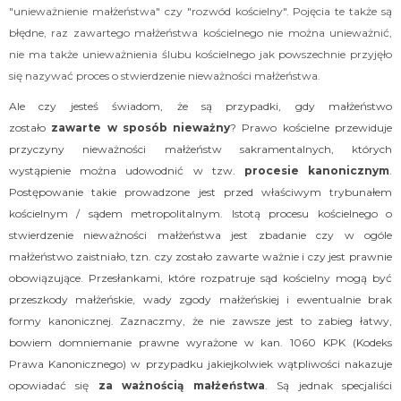
"unieważnienie małżeństwa" czy "rozwód kościelny". Pojęcia te także są
błędne, raz zawartego małżeństwa kościelnego nie można unieważnić,
nie ma także unieważnienia ślubu kościelnego jak powszechnie przyjęło
się nazywać proces o stwierdzenie nieważności małżeństwa.
Ale czy jesteś świadom, że są przypadki, gdy małżeństwo
zostało
zawarte w sposób nieważny
? Prawo kościelne przewiduje
przyczyny nieważności małżeństw sakramentalnych, których
wystąpienie można udowodnić w tzw.
procesie kanonicznym
.
Postępowanie takie prowadzone jest przed właściwym trybunałem
kościelnym / sądem metropolitalnym. Istotą procesu kościelnego o
stwierdzenie nieważności małżeństwa jest zbadanie czy w ogóle
małżeństwo zaistniało, tzn. czy zostało zawarte ważnie i czy jest prawnie
obowiązujące. Przesłankami, które rozpatruje sąd kościelny mogą być
przeszkody małżeńskie, wady zgody małżeńskiej i ewentualnie brak
formy kanonicznej. Zaznaczmy, że nie zawsze jest to zabieg łatwy,
bowiem domniemanie prawne wyrażone w kan. 1060 KPK (Kodeks
Prawa Kanonicznego) w przypadku jakiejkolwiek wątpliwości nakazuje
opowiadać się
za ważnością małżeństwa
. Są jednak specjaliści