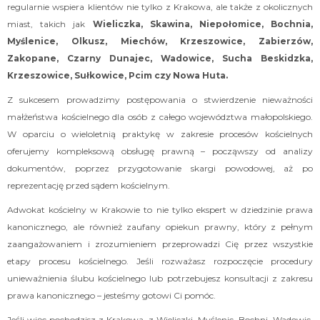
regularnie wspiera klientów nie tylko z Krakowa, ale także z okolicznych
miast, takich jak
Wieliczka, Skawina, Niepołomice, Bochnia,
Myślenice, Olkusz, Miechów, Krzeszowice, Zabierzów,
Zakopane, Czarny Dunajec, Wadowice, Sucha Beskidzka,
Krzeszowice, Sułkowice, Pcim czy Nowa Huta.
Z sukcesem prowadzimy postępowania o stwierdzenie nieważności
małżeństwa kościelnego dla osób z całego województwa małopolskiego.
W oparciu o wieloletnią praktykę w zakresie procesów kościelnych
oferujemy kompleksową obsługę prawną – począwszy od analizy
dokumentów, poprzez przygotowanie skargi powodowej, aż po
reprezentację przed sądem kościelnym.
Adwokat kościelny w Krakowie to nie tylko ekspert w dziedzinie prawa
kanonicznego, ale również zaufany opiekun prawny, który z pełnym
zaangażowaniem i zrozumieniem przeprowadzi Cię przez wszystkie
etapy procesu kościelnego. Jeśli rozważasz rozpoczęcie procedury
unieważnienia ślubu kościelnego lub potrzebujesz konsultacji z zakresu
prawa kanonicznego – jesteśmy gotowi Ci pomóc.
Jeśli więc pochodzisz z Krakowa, z Wieliczki, Myślenic, Bochni, Wadowic,