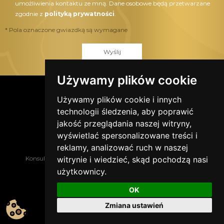
umożliwienia kontaktu ze mną. Dane osobowe będą przetwarzane
zgodnie z
polityką prywatności
.
* Pola oznaczone gwiazdką są wymagane
Wyślij
Używamy plików cookie
Używamy plików cookie i innych
Znajdź nas w social media
technologii śledzenia, aby poprawić
jakość przeglądania naszej witryny,
wyświetlać spersonalizowane treści i
reklamy, analizować ruch w naszej
Konsultacja
Proces
Zespół
Zasady współpracy
witrynie i wiedzieć, skąd pochodzą nasi
Strefa wiedzy
Kontakt
użytkownicy.
Orzekanie o nieważności małżeństwa - etapy
OK
2019 © Salomon Adwokaci Kościelni
Zmiana ustawień