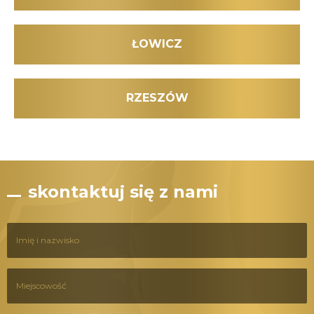
ŁOWICZ
RZESZÓW
skontaktuj się z nami