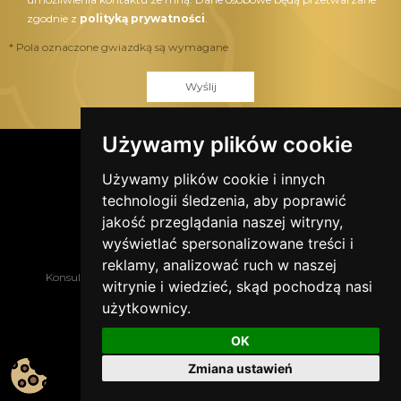
zgodnie z
polityką prywatności
.
* Pola oznaczone gwiazdką są wymagane
Wyślij
Używamy plików cookie
Znajdź nas w social media
Używamy plików cookie i innych
technologii śledzenia, aby poprawić
jakość przeglądania naszej witryny,
wyświetlać spersonalizowane treści i
reklamy, analizować ruch w naszej
Konsultacja
Proces
Zespół
Zasady współpracy
witrynie i wiedzieć, skąd pochodzą nasi
Strefa wiedzy
Kontakt
użytkownicy.
Orzekanie o nieważności małżeństwa - etapy
OK
2019 © Salomon Adwokaci Kościelni
Zmiana ustawień