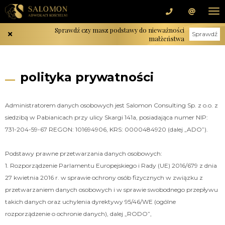
Sprawdź czy masz podstawy do nieważności
Sprawdź
małżeństwa
polityka prywatności
Administratorem danych osobowych jest Salomon Consulting Sp. z o.o. z
siedzibą w Pabianicach przy ulicy Skargi 141a, posiadająca numer NIP:
731-204-59-67 REGON: 101694906, KRS: 0000484920 (dalej „ADO”).
Podstawy prawne przetwarzania danych osobowych:
1. Rozporządzenie Parlamentu Europejskiego i Rady (UE) 2016/679 z dnia
27 kwietnia 2016 r. w sprawie ochrony osób fizycznych w związku z
przetwarzaniem danych osobowych i w sprawie swobodnego przepływu
takich danych oraz uchylenia dyrektywy 95/46/WE (ogólne
rozporządzenie o ochronie danych), dalej „RODO”,