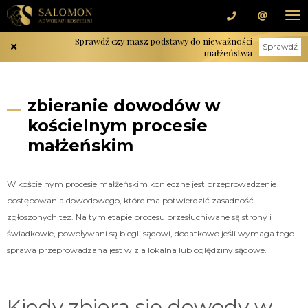
Sprawdź czy masz podstawy do nieważności
Sprawdź
małżeństwa
zbieranie dowodów w
kościelnym procesie
małżeńskim
W kościelnym procesie małżeńskim konieczne jest przeprowadzenie
postępowania dowodowego, które ma potwierdzić zasadność
zgłoszonych tez. Na tym etapie procesu przesłuchiwane są strony i
świadkowie, powoływani są biegli sądowi, dodatkowo jeśli wymaga tego
sprawa przeprowadzana jest wizja lokalna lub oględziny sądowe.
Kiedy zbiera się dowody w